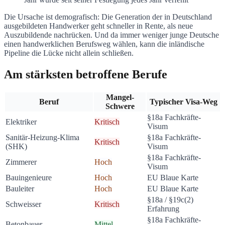
Die Ursache ist demografisch: Die Generation der in Deutschland
ausgebildeten Handwerker geht schneller in Rente, als neue
Auszubildende nachrücken. Und da immer weniger junge Deutsche
einen handwerklichen Berufsweg wählen, kann die inländische
Pipeline die Lücke nicht allein schließen.
Am stärksten betroffene Berufe
Mangel-
Beruf
Typischer Visa-Weg
Schwere
§18a Fachkräfte-
Elektriker
Kritisch
Visum
Sanitär-Heizung-Klima
§18a Fachkräfte-
Kritisch
(SHK)
Visum
§18a Fachkräfte-
Zimmerer
Hoch
Visum
Bauingenieure
Hoch
EU Blaue Karte
Bauleiter
Hoch
EU Blaue Karte
§18a / §19c(2)
Schweisser
Kritisch
Erfahrung
§18a Fachkräfte-
Betonbauer
Mittel