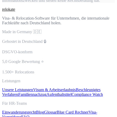
Informationszwecken und stellen keine Rechtsberatung dar.
relokate
Visa- & Relocation-Software für Unternehmen, die internationale
Fachkräfte nach Deutschland holen.
Made in Germany 🇩🇪
Gehostet in Deutschland 🔒
DSGVO-konform
5,0 Google Bewertung ⭐
1.500+ Relocations
Leistungen
Unsere Leistungen
Visum & Arbeitserlaubnis
Beschleunigtes
Verfahren
Familiennachzug
Aufenthaltstitel
Compliance Watch
Für HR-Teams
Einwanderungsrecht
Blog
Glossar
Blue Card Rechner
Visa-
Vorprüfung
FAQ