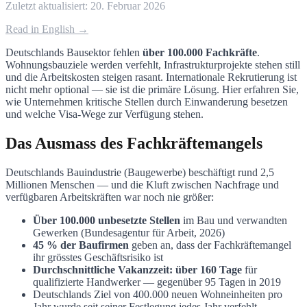
Zuletzt aktualisiert:
20. Februar 2026
Read in English →
Deutschlands Bausektor fehlen
über 100.000 Fachkräfte
.
Wohnungsbauziele werden verfehlt, Infrastrukturprojekte stehen still
und die Arbeitskosten steigen rasant. Internationale Rekrutierung ist
nicht mehr optional — sie ist die primäre Lösung. Hier erfahren Sie,
wie Unternehmen kritische Stellen durch Einwanderung besetzen
und welche Visa-Wege zur Verfügung stehen.
Das Ausmass des Fachkräftemangels
Deutschlands Bauindustrie (Baugewerbe) beschäftigt rund 2,5
Millionen Menschen — und die Kluft zwischen Nachfrage und
verfügbaren Arbeitskräften war noch nie größer:
Über 100.000 unbesetzte Stellen
im Bau und verwandten
Gewerken (Bundesagentur für Arbeit, 2026)
45 % der Baufirmen
geben an, dass der Fachkräftemangel
ihr grösstes Geschäftsrisiko ist
Durchschnittliche Vakanzzeit: über 160 Tage
für
qualifizierte Handwerker — gegenüber 95 Tagen in 2019
Deutschlands Ziel von 400.000 neuen Wohneinheiten pro
Jahr wurde seit seiner Festlegung jedes Jahr verfehlt