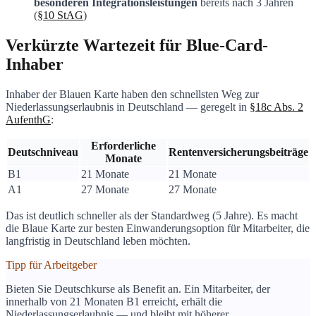
besonderen Integrationsleistungen
bereits nach 3 Jahren
(
§10 StAG
)
Verkürzte Wartezeit für Blue-Card-
Inhaber
Inhaber der Blauen Karte haben den schnellsten Weg zur
Niederlassungserlaubnis in Deutschland — geregelt in
§18c Abs. 2
AufenthG
:
Erforderliche
Deutschniveau
Rentenversicherungsbeiträge
Monate
B1
21 Monate
21 Monate
A1
27 Monate
27 Monate
Das ist deutlich schneller als der Standardweg (5 Jahre). Es macht
die Blaue Karte zur besten Einwanderungsoption für Mitarbeiter, die
langfristig in Deutschland leben möchten.
Tipp für Arbeitgeber
Bieten Sie Deutschkurse als Benefit an. Ein Mitarbeiter, der
innerhalb von 21 Monaten B1 erreicht, erhält die
Niederlassungserlaubnis — und bleibt mit höherer