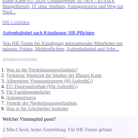
Blaue Karte EU 2026: Gehaltsgrenze 50.700 € / 45.934 €
Mangelberufe, IT ohne Studium, Antragsprozess und Weg zur
Nied...
HR-Leitfäden
Aufenthaltstitel nach Kündigung: HR-Pflichten
Was HR-Teams bei Kündigung internationaler Mitarbeiter tun
müssen: Fristen, Meldepflichten, Aufenthaltstitel und Arbe...
Inhaltsverzeichnis
Was ist die Niederlassungserlaubnis?
Verkürzte Wartezeit für Inhaber der Blauen Karte
Allgemeine Voraussetzungen (§9 AufenthG)
EU-Daueraufenthalt (§9a AufenthG)
Für Familienmitglieder
Antragsprozess
Vorteile der Niederlassungserlaubnis
Was es für Arbeitgeber bedeutet
Welcher Visumspfad passt?
2-Min-Check, keine Anmeldung. Für HR-Teams gebaut.