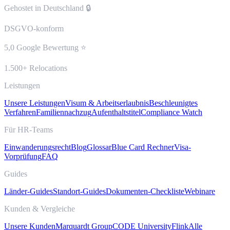
Gehostet in Deutschland 🔒
DSGVO-konform
5,0 Google Bewertung ⭐
1.500+ Relocations
Leistungen
Unsere Leistungen
Visum & Arbeitserlaubnis
Beschleunigtes
Verfahren
Familiennachzug
Aufenthaltstitel
Compliance Watch
Für HR-Teams
Einwanderungsrecht
Blog
Glossar
Blue Card Rechner
Visa-
Vorprüfung
FAQ
Guides
Länder-Guides
Standort-Guides
Dokumenten-Checkliste
Webinare
Kunden & Vergleiche
Unsere Kunden
Marquardt Group
CODE University
Flink
Alle