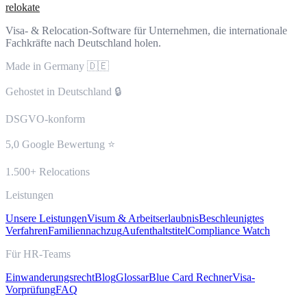
relokate
Visa- & Relocation-Software für Unternehmen, die internationale
Fachkräfte nach Deutschland holen.
Made in Germany 🇩🇪
Gehostet in Deutschland 🔒
DSGVO-konform
5,0 Google Bewertung ⭐
1.500+ Relocations
Leistungen
Unsere Leistungen
Visum & Arbeitserlaubnis
Beschleunigtes
Verfahren
Familiennachzug
Aufenthaltstitel
Compliance Watch
Für HR-Teams
Einwanderungsrecht
Blog
Glossar
Blue Card Rechner
Visa-
Vorprüfung
FAQ