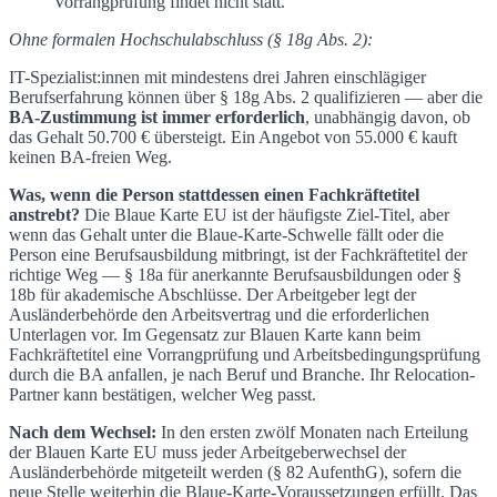
Vorrangprüfung findet nicht statt.
Ohne formalen Hochschulabschluss (§ 18g Abs. 2):
IT-Spezialist:innen mit mindestens drei Jahren einschlägiger
Berufserfahrung können über § 18g Abs. 2 qualifizieren — aber die
BA-Zustimmung ist immer erforderlich
, unabhängig davon, ob
das Gehalt 50.700 € übersteigt. Ein Angebot von 55.000 € kauft
keinen BA-freien Weg.
Was, wenn die Person stattdessen einen Fachkräftetitel
anstrebt?
Die Blaue Karte EU ist der häufigste Ziel-Titel, aber
wenn das Gehalt unter die Blaue-Karte-Schwelle fällt oder die
Person eine Berufsausbildung mitbringt, ist der Fachkräftetitel der
richtige Weg — § 18a für anerkannte Berufsausbildungen oder §
18b für akademische Abschlüsse. Der Arbeitgeber legt der
Ausländerbehörde den Arbeitsvertrag und die erforderlichen
Unterlagen vor. Im Gegensatz zur Blauen Karte kann beim
Fachkräftetitel eine Vorrangprüfung und Arbeitsbedingungsprüfung
durch die BA anfallen, je nach Beruf und Branche. Ihr Relocation-
Partner kann bestätigen, welcher Weg passt.
Nach dem Wechsel:
In den ersten zwölf Monaten nach Erteilung
der Blauen Karte EU muss jeder Arbeitgeberwechsel der
Ausländerbehörde mitgeteilt werden (§ 82 AufenthG), sofern die
neue Stelle weiterhin die Blaue-Karte-Voraussetzungen erfüllt. Das