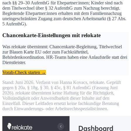
nach §§ 29–30 AufenthG für Ehepartner:innen; Kinder sind nach
dem Titelwechsel über § 32 AufenthG zum Nachzug berechtigt.
Begleitende Ehepartner:innen erhalten mit dem Familiennachzug
uneingeschränkten Zugang zum deutschen Arbeitsmarkt (§ 27 Abs.
5 AufenthG).
Chancenkarte-Einstellungen mit relokate
Was relokate übernimmt: Chancenkarte-Begleitung, Titelwechsel
zur Blauen Karte EU oder zum Fachkräftetitel,
Behördenkoordination. HR-Teams haben eine Anlaufstelle statt drei
Dienstleister.
Vorab-Check starten →
Stand: Juni 2026. Verfasst von Hanna Kovacs, relokate. Geprüft
gegen § 20a, § 18g, § 30, § 45c, § 81 AufenthG (Fassung Juni
2026). relokate übernimmt keine Haftung für die Richtigkeit,
Vollständigkeit oder Anwendbarkeit dieser Inhalte auf den
Einzelfall. Dieser Leitfaden ersetzt keine fachkundige Beratung
durch Einwanderungs- oder Arbeitsrechtsspezialist:innen.