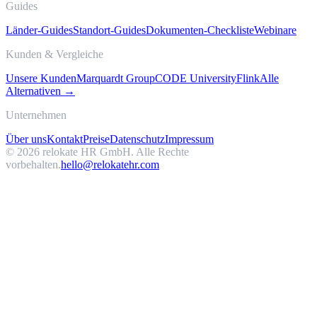
Guides
Länder-Guides
Standort-Guides
Dokumenten-Checkliste
Webinare
Kunden & Vergleiche
Unsere Kunden
Marquardt Group
CODE University
Flink
Alle
Alternativen →
Unternehmen
Über uns
Kontakt
Preise
Datenschutz
Impressum
©
2026
relokate HR GmbH. Alle Rechte
vorbehalten.
hello@relokatehr.com