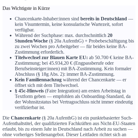
Das Wichtigste in Kürze
Chancenkarte-Inhaber:innen sind
bereits in Deutschland
—
kein Visumtermin, keine konsularische Wartezeit, sofort
verfügbar.
Während der Suchphase: max. durchschnittlich
20
Stunden/Woche
(§ 20a AufenthG) + Probebeschäftigung bis
zu zwei Wochen pro Arbeitgeber — für beides keine BA-
Zustimmung erforderlich.
Titelwechsel zur Blauen Karte EU:
ab 50.700 € keine BA-
Zustimmung; bei 45.934,20 € (Engpassberufe oder
Berufseinsteiger:innen) mit BA-Zustimmung. Kein formaler
Abschluss (§ 18g Abs. 2): immer BA-Zustimmung.
Kein Familiennachzug
während der Chancenkarte — er
öffnet sich mit dem Titelwechsel.
§ 45c-Hinweis
(Faire Integration) am ersten Arbeitstag in
Textform geben — empfohlen als Onboarding-Standard, da
der Wohnsitzstatus bei Vertragsschluss nicht immer eindeutig
verifizierbar ist.
Die
Chancenkarte
(§ 20a AufenthG) ist ein punktebasierter Such-
Aufenthaltstitel, der qualifizierten Fachkräften aus Nicht-EU-Staaten
erlaubt, bis zu einem Jahr in Deutschland nach Arbeit zu suchen —
ohne vorheriges Stellenangebot. Dieser Leitfaden richtet sich an