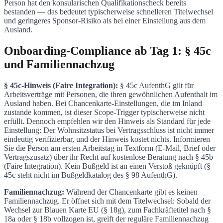
Person hat den konsularischen Qualifikationscheck bereits
bestanden — das bedeutet typischerweise schnelleren Titelwechsel
und geringeres Sponsor-Risiko als bei einer Einstellung aus dem
Ausland.
Onboarding-Compliance ab Tag 1: § 45c
und Familiennachzug
§ 45c-Hinweis (Faire Integration):
§ 45c AufenthG gilt für
Arbeitsverträge mit Personen, die ihren gewöhnlichen Aufenthalt im
Ausland haben. Bei Chancenkarte-Einstellungen, die im Inland
zustande kommen, ist dieser Scope-Trigger typischerweise nicht
erfüllt. Dennoch empfehlen wir den Hinweis als Standard für jede
Einstellung: Der Wohnsitzstatus bei Vertragsschluss ist nicht immer
eindeutig verifizierbar, und der Hinweis kostet nichts. Informieren
Sie die Person am ersten Arbeitstag in Textform (E-Mail, Brief oder
Vertragszusatz) über ihr Recht auf kostenlose Beratung nach § 45b
(Faire Integration). Kein Bußgeld ist an einen Verstoß geknüpft (§
45c steht nicht im Bußgeldkatalog des § 98 AufenthG).
Familiennachzug:
Während der Chancenkarte gibt es keinen
Familiennachzug. Er öffnet sich mit dem Titelwechsel: Sobald der
Wechsel zur Blauen Karte EU (§ 18g), zum Fachkräftetitel nach §
18a oder § 18b vollzogen ist, greift der reguläre Familiennachzug