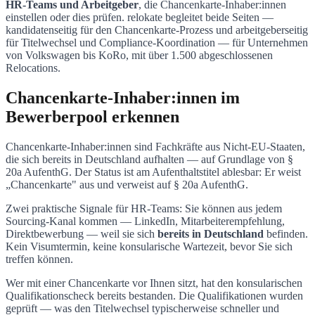
HR-Teams und Arbeitgeber
, die Chancenkarte-Inhaber:innen
einstellen oder dies prüfen. relokate begleitet beide Seiten —
kandidatenseitig für den Chancenkarte-Prozess und arbeitgeberseitig
für Titelwechsel und Compliance-Koordination — für Unternehmen
von Volkswagen bis KoRo, mit über 1.500 abgeschlossenen
Relocations.
Chancenkarte-Inhaber:innen im
Bewerberpool erkennen
Chancenkarte-Inhaber:innen sind Fachkräfte aus Nicht-EU-Staaten,
die sich bereits in Deutschland aufhalten — auf Grundlage von §
20a AufenthG. Der Status ist am Aufenthaltstitel ablesbar: Er weist
„Chancenkarte" aus und verweist auf § 20a AufenthG.
Zwei praktische Signale für HR-Teams: Sie können aus jedem
Sourcing-Kanal kommen — LinkedIn, Mitarbeiterempfehlung,
Direktbewerbung — weil sie sich
bereits in Deutschland
befinden.
Kein Visumtermin, keine konsularische Wartezeit, bevor Sie sich
treffen können.
Wer mit einer Chancenkarte vor Ihnen sitzt, hat den konsularischen
Qualifikationscheck bereits bestanden. Die Qualifikationen wurden
geprüft — was den Titelwechsel typischerweise schneller und