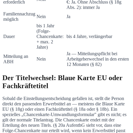
erforderlich
€: Ja. Ohne Abschluss (§ 18g
Abs. 2): immer Ja
Familiennachzug
Nein
Ja
möglich
bis 1 Jahr
(Folge-
Dauer
Chancenkarte:
bis 4 Jahre, verlängerbar
+ max. 2
Jahre)
Ja — Mitteilungspflicht bei
Mitteilung an
Nein
Arbeitgeberwechsel in den ersten
ABH
12 Monaten (§ 82)
Der Titelwechsel: Blaue Karte EU oder
Fachkräftetitel
Sobald die Einstellungsentscheidung gefallen ist, stellt die Person
direkt den passenden Erwerbstitel an — meistens die Blaue Karte
EU (§ 18g) oder einen Fachkräftetitel (§ 18a oder § 18b). Ein
spezielles „Chancenkarte-Umwandlungsformular" gibt es nicht; es
gilt der normale Titelantrag. Die Chancenkarte endet mit der
Erteilung des neuen Titels. (§ 20a AufenthG sieht vor, dass eine
Folge-Chancenkarte nur erteilt wird, wenn kein Erwerbstitel passt