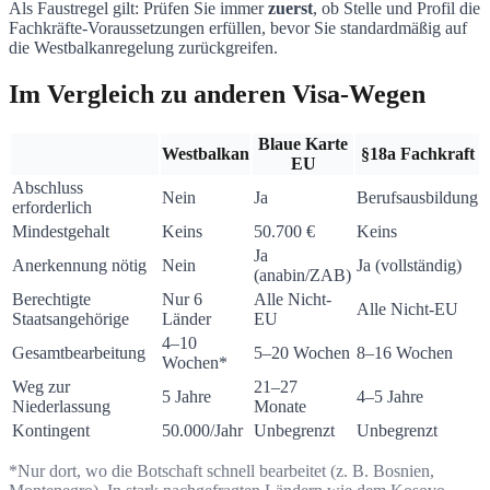
Als Faustregel gilt: Prüfen Sie immer
zuerst
, ob Stelle und Profil die
Fachkräfte-Voraussetzungen erfüllen, bevor Sie standardmäßig auf
die Westbalkanregelung zurückgreifen.
Im Vergleich zu anderen Visa-Wegen
Blaue Karte
Westbalkan
§18a Fachkraft
EU
Abschluss
Nein
Ja
Berufsausbildung
erforderlich
Mindestgehalt
Keins
50.700 €
Keins
Ja
Anerkennung nötig
Nein
Ja (vollständig)
(anabin/ZAB)
Berechtigte
Nur 6
Alle Nicht-
Alle Nicht-EU
Staatsangehörige
Länder
EU
4–10
Gesamtbearbeitung
5–20 Wochen
8–16 Wochen
Wochen*
Weg zur
21–27
5 Jahre
4–5 Jahre
Niederlassung
Monate
Kontingent
50.000/Jahr
Unbegrenzt
Unbegrenzt
*Nur dort, wo die Botschaft schnell bearbeitet (z. B. Bosnien,