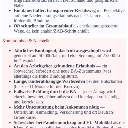
Migrationskorridoren nach Deutschland und geografischer
Nähe.
Ein dauerhafter, transparenter Rechtsweg
mit Perspektive
auf eine Niederlassungserlaubnis nach ~5 Jahren — das
fördert die Bindung.
Oft schneller im Gesamtablauf
als anerkennungsbasierte
Wege, da kein anabin/ZAB-Schritt anfällt.
Kompromisse & Nachteile
Jährliches Kontingent, das früh ausgeschöpft wird
—
gedeckelt auf 50.000/Jahr, und eine Senkung auf 25.000 ist
im Gespräch.
An den Arbeitgeber gebundene Erlaubnis
— ein
Jobwechsel erfordert eine neue BA-Zustimmung (was
allerdings die frühe Bindung stützt).
Lange, länderabhängige Wartezeiten
bei den Botschaften
(bis zu ~11 Monate für den Kosovo).
Fallweise Prüfung durch die BA
— jeder Antrag wird
einzeln bewertet, daher müssen die Unterlagen vollständig
und korrekt sein.
Mehr Unterstützung beim Ankommen nötig
—
Unterkunft, Anmeldung, Versicherung und oft Deutsch-
Grundkurse.
Schwächer bei Familiennachzug und EU-Mobilität
als die
Blaue Karte — qualifiziert sich der Kandidat für eine Blaue