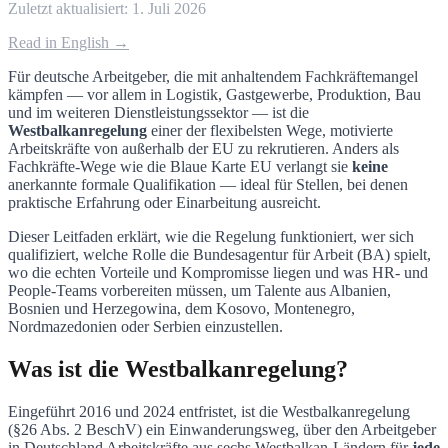
Zuletzt aktualisiert:
1. Juli 2026
Read in English →
Für deutsche Arbeitgeber, die mit anhaltendem Fachkräftemangel
kämpfen — vor allem in Logistik, Gastgewerbe, Produktion, Bau
und im weiteren Dienstleistungssektor — ist die
Westbalkanregelung
einer der flexibelsten Wege, motivierte
Arbeitskräfte von außerhalb der EU zu rekrutieren. Anders als
Fachkräfte-Wege wie die Blaue Karte EU verlangt sie
keine
anerkannte formale Qualifikation — ideal für Stellen, bei denen
praktische Erfahrung oder Einarbeitung ausreicht.
Dieser Leitfaden erklärt, wie die Regelung funktioniert, wer sich
qualifiziert, welche Rolle die Bundesagentur für Arbeit (BA) spielt,
wo die echten Vorteile und Kompromisse liegen und was HR- und
People-Teams vorbereiten müssen, um Talente aus Albanien,
Bosnien und Herzegowina, dem Kosovo, Montenegro,
Nordmazedonien oder Serbien einzustellen.
Was ist die Westbalkanregelung?
Eingeführt 2016 und 2024 entfristet, ist die Westbalkanregelung
(§26 Abs. 2 BeschV) ein Einwanderungsweg, über den Arbeitgeber
in Deutschland Arbeitskräfte aus sechs Westbalkan-Ländern für
jede