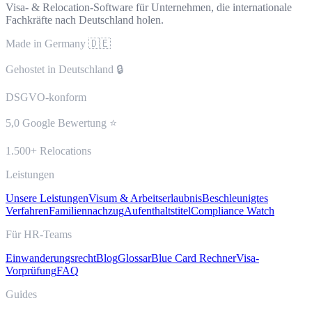
Visa- & Relocation-Software für Unternehmen, die internationale
Fachkräfte nach Deutschland holen.
Made in Germany 🇩🇪
Gehostet in Deutschland 🔒
DSGVO-konform
5,0 Google Bewertung ⭐
1.500+ Relocations
Leistungen
Unsere Leistungen
Visum & Arbeitserlaubnis
Beschleunigtes
Verfahren
Familiennachzug
Aufenthaltstitel
Compliance Watch
Für HR-Teams
Einwanderungsrecht
Blog
Glossar
Blue Card Rechner
Visa-
Vorprüfung
FAQ
Guides